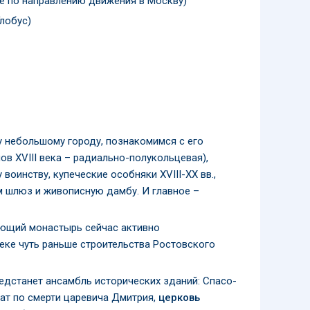
се по направлению движения в Москву)
Глобус)
 небольшому городу, познакомимся с его
ов XVIII века – радиально-полукольцевая),
оинству, купеческие особняки XVIII-XX вв.,
м шлюз и живописную дамбу. И главное –
ющий монастырь сейчас активно
веке чуть раньше строительства Ростовского
едстанет ансамбль исторических зданий: Спасо-
ат по смерти царевича Дмитрия,
церковь