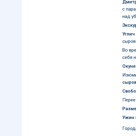
Дмитр
с пар
над у
Экску
Углич
сырова
Во вр
себя 
Окуне
Изюми
сыров
Свобо
Перее
Разме
Ужин 
Город