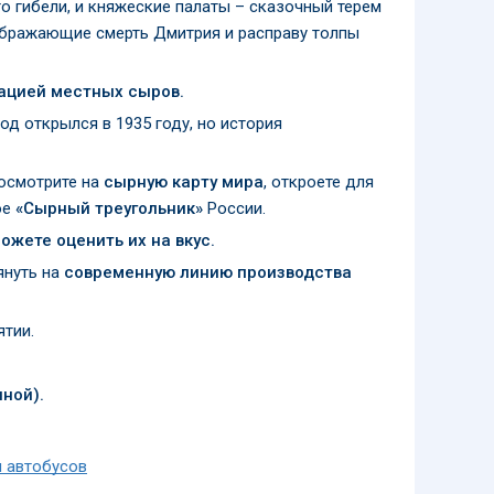
его гибели, и княжеские палаты – сказочный терем
ображающие смерть Дмитрия и расправу толпы
тацией местных сыров.
д открылся в 1935 году, но история
Посмотрите на
сырную карту мира
, откроете для
ое
«Сырный треугольник»
России.
ожете оценить их на вкус.
януть на
современную линию производства
тии.
ной).
я автобусов