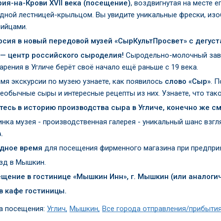
ия-на-Крови XVII века (посещение)
, воздвигнутая на месте 
адной лестницей-крыльцом. Вы увидите уникальные фрески, из
бийцами.
рсия в новый передовой музей «СырКультПросвет» с дегус
 — центр российского сыроделия!
Сыродельно-молочный заво
рения в Угличе берёт своё начало ещё раньше с 19 века.
емя экскурсии по музею узнаете, как появилось
слово «Сыр»
. 
необычные сыры и интересные рецепты из них. Узнаете, что так
тесь в историю производства сыра в Угличе, конечно же см
нка музея - производственная галерея - уникальный шанс взгл
.
дное время
для посещения фирменного магазина при предприя
зд в Мышкин.
щение в гостинице «Мышкин Инн», г. Мышкин (или аналогич
в кафе гостиницы.
а посещения:
Углич
Мышкин
Все города отправления/прибыти