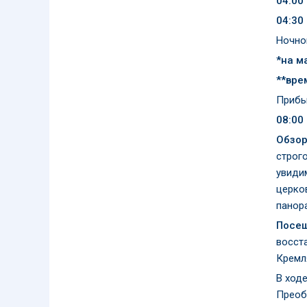
04:00
04:30
Ночно
*на м
**вре
Прибы
08:00
Обзор
строго
увиди
церко
панора
Посещ
восста
Кремл
В ход
Преоб