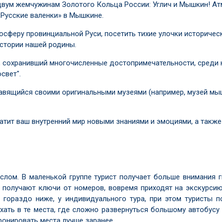
двум жемчужинам Золотого Кольца России: Углич и Мышкин! Ат
«Русские валенки» в Мышкине.
мосферу провинциальной Руси, посетить тихие улочки историче
истории нашей родины.
ей, сохранивший многочисленные достопримечательности, среди
свет".
лавящийся своими оригинальными музеями (например, музей мы
гатит ваш внутренний мир новыми знаниями и эмоциями, а такж
лом. В маленькой группе турист получает больше внимания г
 получают ключи от номеров, вовремя приходят на экскурсию 
е гораздо ниже, у индивидуального тура, при этом туристы
ать в те места, где сложно развернуться большому автобусу 
ронировать места лучше заранее.