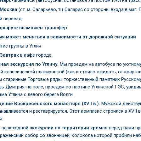
 Наро-Фоминск
(автобусная остановка за постом ГАИ на трас
 Москва
(ст. м. Саларьево, тц Саларис со стороны входа в маг. 
й переезд.
аршруте возможен трансфер
мя может меняться в зависимости от дорожной ситуации
тие группы в Углич
 Завтрак
в кафе города.
ная экскурсия по Угличу.
Мы проедем на автобусе по уютному
й классической планировкой (как и стоило ожидать, от квартал
м старинные Торговые ряды, торжественный памятник Русскому в
вь Дмитрия-на поле, проедем по плотине Угличской ГЭС, увиди
ма Углича с левого берега Волги.
ение Воскресенского монастыря (XVII в.).
Мужской действу
навливается и реставрируется. Этот комплекс строился в XVII 
я.
е пешеходной
экскурсии по территории кремля
перед вами пр
раженский собор со звонницей, колокола которой пробили наб