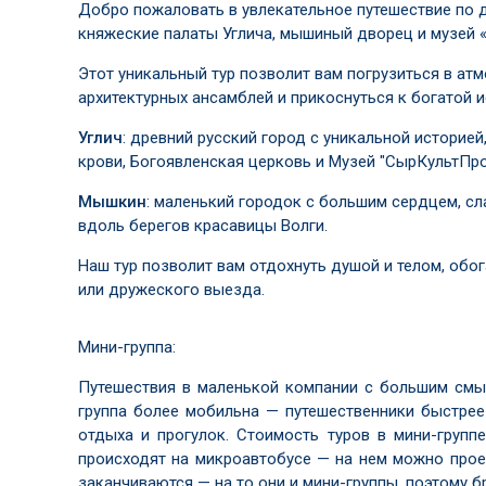
Добро пожаловать в увлекательное путешествие по 
княжеские палаты Углича, мышиный дворец и музей 
Этот уникальный тур позволит вам погрузиться в ат
архитектурных ансамблей и прикоснуться к богатой 
Углич
: древний русский город с уникальной истори
крови, Богоявленская церковь и Музей "СырКультПро
Мышкин
: маленький городок с большим сердцем, с
вдоль берегов красавицы Волги.
Наш тур позволит вам отдохнуть душой и телом, обо
или дружеского выезда.
Мини-группа:
Путешествия в маленькой компании с большим смыс
группа более мобильна — путешественники быстрее
отдыха и прогулок. Стоимость туров в мини-групп
происходят на микроавтобусе — на нем можно проех
заканчиваются — на то они и мини-группы, поэтому б