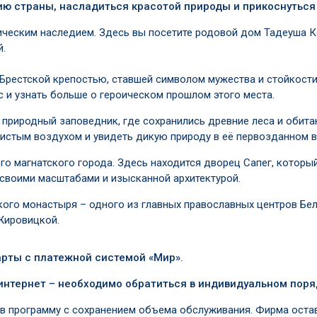
рию страны, насладиться красотой природы и прикоснуться
ческим наследием. Здесь вы посетите родовой дом Тадеуша К
й.
н Брестской крепостью, ставшей символом мужества и стойкост
 и узнать больше о героическом прошлом этого места.
природный заповедник, где сохранились древние леса и обита
чистым воздухом и увидеть дикую природу в её первозданном в
го магнатского города. Здесь находится дворец Сапег, которы
 своими масштабами и изысканной архитектурой.
го монастыря – одного из главных православных центров Бела
Жировицкой.
арты с платежной системой «Мир».
интернет – необходимо обратиться в индивидуальном поря
в программу с сохранением объема обслуживания. Фирма остав