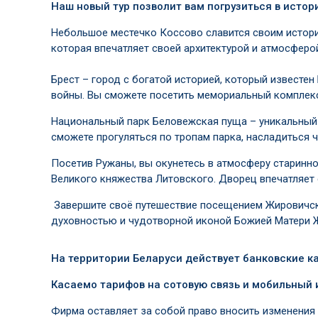
Наш новый тур позволит вам погрузиться в исто
Небольшое местечко Коссово славится своим истори
которая впечатляет своей архитектурой и атмосферо
Брест – город с богатой историей, который известе
войны. Вы сможете посетить мемориальный комплекс
Национальный парк Беловежская пуща – уникальный 
сможете прогуляться по тропам парка, насладиться 
Посетив Ружаны, вы окунетесь в атмосферу старинно
Великого княжества Литовского. Дворец впечатляет
Завершите своё путешествие посещением Жировичско
духовностью и чудотворной иконой Божией Матери 
На территории Беларуси действует банковские к
Касаемо тарифов на сотовую связь и мобильный 
Фирма оставляет за собой право вносить изменения 