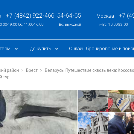
+7 (4842) 922-466, 54-64-65
+7 (4
а
Москва
0:00-19:00 Сб: 11:00-16:00
Вс: выходной
Пн-Вс: 10:00-22:00
ствам
Где купить
Онлайн бронирование и поис
кий район
Брест
Беларусь. Путешествие сквозь века: Коссов
й тур