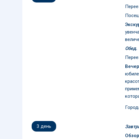
Переез
Посещ
Экску
увенч
велич
Обед.
Переез
Вечер
юбиле
красо
приме
котор
Город
3
день
Завтр
Обзор