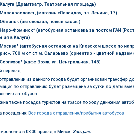
 Калуга (Драмтеатр, Театральная площадь)
 Малоярославец (магазин «Лаванда», пл. Ленина, 17)
 Обнинск (автовокзал, новые кассы)
 Наро-Фоминск* (
автобусная остановка за постом ГАИ (Рос
ния в Калуга
)
 Москва* (
автобусная остановка на Киевском шоссе по нап
рис», 700 м от ст.м. Саларьево (ориентир - цветной надз
 Серпухов* (кафе Вояж,
ул. Центральная, 148
)
й переезд.
 отправлении из данного города будет организован трансфер до
мация по отправлению будет размещена за сутки до даты вые
влению автобусов.
жна также посадка туристов на трассе по ходу движения автоб
а посещения:
Все города отправления/прибытия автобусов
тировочно в 08:00 приезд в Минск.
Завтрак.