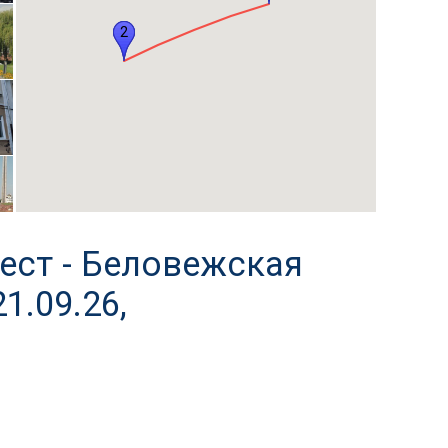
2
3
4
рест - Беловежская
1.09.26,