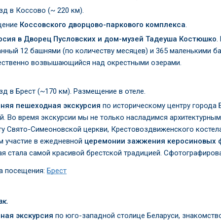
д в Коссово (~ 220 км).
ение
Коссовского дворцово-паркового комплекса
.
рсия
в Дворец Пусловских и дом-музей Тадеуша Костюшко
.
анный 12 башнями (по количеству месяцев) и 365 маленькими б
ественно возвышающийся над окрестными озерами.
д в Брест (~170 км). Размещение в отеле.
няя пешеходная экскурсия
по историческому центру города Б
й. Во время экскурсии мы не только насладимся архитектурным
ту Свято-Симеоновской церкви, Крестовоздвиженского костела
м участие в ежедневной
церемонии зажжения керосиновых ф
ая стала самой красивой брестской традицией. Сфотографирова
а посещения:
Брест
ак.
ная экскурсия
по юго-западной столице Беларуси, знакомство