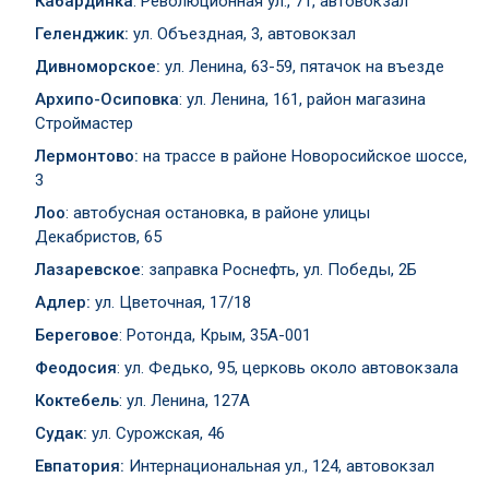
Кабардинка
: Революционная ул., 71, автовокзал
Геленджик:
ул. Объездная, 3, автовокзал
Дивноморское:
ул. Ленина, 63-59, пятачок на въезде
Архипо-Осиповка
: ул. Ленина, 161, район магазина
Строймастер
Лермонтово:
на трассе в районе Новоросийское шоссе,
3
Лоо
: автобусная остановка, в районе улицы
Декабристов, 65
Лазаревское
: заправка Роснефть, ул. Победы, 2Б
Адлер:
ул. Цветочная, 17/18
Береговое
: Ротонда, Крым, 35А-001
Феодосия
: ул. Федько, 95, церковь около автовокзала
Коктебель
: ул. Ленина, 127А
Судак:
ул. Сурожская, 46
Евпатория:
Интернациональная ул., 124, автовокзал