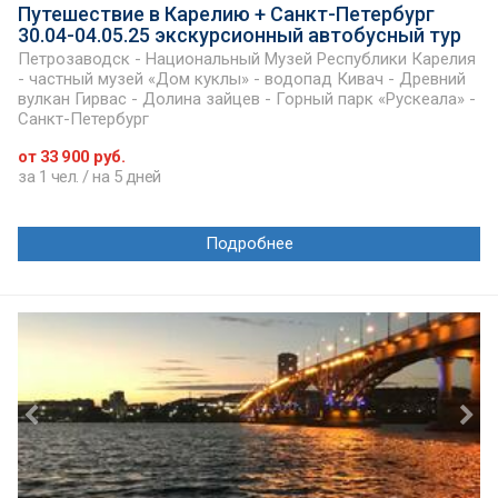
Путешествие в Карелию + Санкт-Петербург
30.04-04.05.25 экскурсионный автобусный тур
Петрозаводск - Национальный Музей Республики Карелия
- частный музей «Дом куклы» - водопад Кивач - Древний
вулкан Гирвас - Долина зайцев - Горный парк «Рускеала» -
Санкт-Петербург
от 33 900 руб.
за 1 чел. / на 5 дней
Подробнее