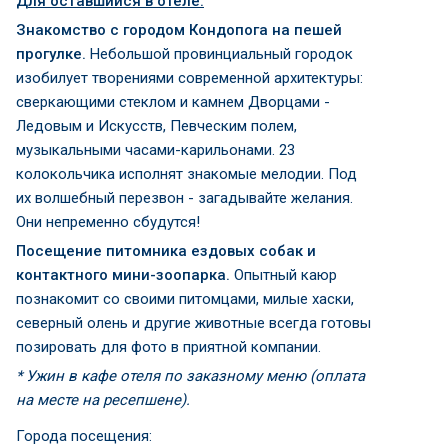
Для оставшийся в отеле:
Знакомство с городом Кондопога на пешей
прогулке.
Небольшой провинциальный городок
изобилует творениями современной архитектуры:
сверкающими стеклом и камнем Дворцами -
Ледовым и Искусств, Певческим полем,
музыкальными часами-карильонами. 23
колокольчика исполнят знакомые мелодии. Под
их волшебный перезвон - загадывайте желания.
Они непременно сбудутся!
П
осещение питомника ездовых собак и
контактного мини-зоопарка.
Опытный каюр
познакомит со своими питомцами, милые хаски,
северный олень и другие животные всегда готовы
позировать для фото в приятной компании.
* Ужин в кафе отеля по заказному меню (оплата
на месте на ресепшене).
Города посещения: