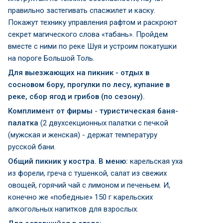
правильно застегивать спасжилет и каску.
Покажут технику управления рафтом и раскроют
секрет магического слова «табань». Пройдем
вместе с ними по реке Шуя и устроим покатушки
на пороге Большой Толь.
Для выезжающих на пикник - отдых в
сосновом бору, прогулки по лесу, купание в
реке, сбор ягод и грибов (по сезону).
Комплимент от фирмы
-
туристическая баня-
палатка
(2 двухсекционных палатки с печкой
(мужская и женская) - держат температуру
русской бани.
Общий пикник у костра. В меню:
карельская уха
из форели, греча с тушенкой, салат из свежих
овощей, горячий чай с лимоном и печеньем. И,
конечно же «победные» 150 г карельских
алкогольных напитков для взрослых.