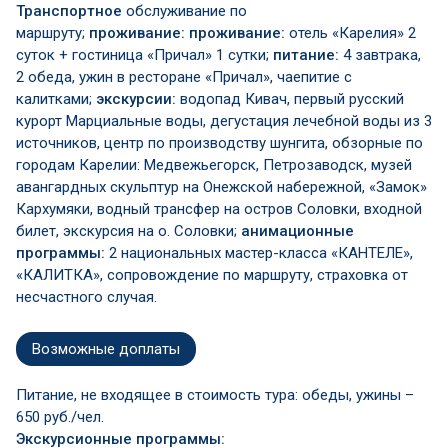
Транспортное
обслуживание по
маршруту;
проживание:
проживание:
отель «Карелия» 2
суток + гостиница «Причал» 1 сутки;
питание:
4 завтрака,
2 обеда, ужин в ресторане «Причал», чаепитие с
калитками;
экскурсии:
водопад Кивач, первый русский
курорт Марциальные воды, дегустация лечебной воды из 3
источников, центр по производству шунгита, обзорные по
городам Карелии: Медвежьегорск, Петрозаводск, музей
авангардных скульптур на Онежской набережной, «Замок»
Кархумяки, водный трансфер на остров Соловки, входной
билет, экскурсия на о. Соловки;
анимационные
программы:
2 национальных мастер-класса «КАНТЕЛЕ»,
«КАЛИТКА», сопровождение по маршруту, страховка от
несчастного случая.
Возможные доплаты
Питание, не входящее в стоимость тура: обеды, ужины –
650 руб./чел.
Экскурсионные программы: