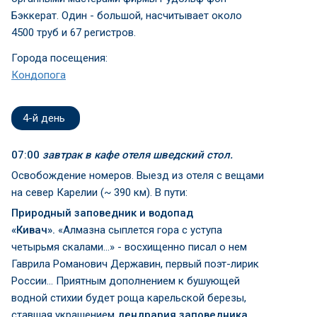
Бэккерат. Один - большой, насчитывает около
4500 труб и 67 регистров.
Города посещения:
Кондопога
4-й день
07:00
завтрак в кафе отеля шведский стол.
Освобождение номеров. Выезд из отеля с вещами
на север Карелии (~ 390 км). В пути:
Природный заповедник и водопад
«Кивач».
«Алмазна сыплется гора с уступа
четырьмя скалами...» - восхищенно писал о нем
Гаврила Романович Державин, первый поэт-лирик
России... Приятным дополнением к бушующей
водной стихии будет роща карельской березы,
ставшая украшением
дендрария
заповедника
.