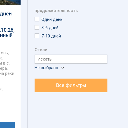
продолжительность
 дней
-
Один день
3-6 дней
.10.26,
онный
7-10 дней
Отели
овь,
а,
 в с.
Не выбрано
ера,
на реки
Все фильтры
а,