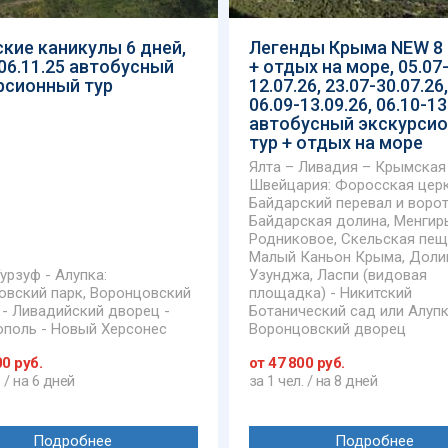
кие каникулы 6 дней,
Легенды Крыма NEW 8
-06.11.25 автобусный
+ отдых на море, 05.07
рсионный тур
12.07.26, 23.07-30.07.26,
06.09-13.09.26, 06.10-13
автобусный экскурси
тур + отдых на море
Ялта – Ливадия – Крымская
Швейцария: Форосская церк
Байдарский перевал и ворот
Байдарская долина, Менгиры
Родниковое, Скельская пещ
Малый Каньон Крыма, Доли
Гурзуф - Алупка:
Узунджа, Ласпи (видовая
овский парк, Воронцовский
площадка) - Никитский
 - Ливадийский дворец -
Ботанический сад или Алупк
ополь - Новый Херсонес
Воронцовский дворец
00 руб.
от 47 800 руб.
. / на 6 дней
за 1 чел. / на 8 дней
Подробнее
Подробнее