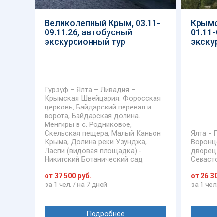
Великолепный Крым, 03.11-
Крымс
09.11.26, автобусный
01.11
экскурсионный тур
экску
Гурзуф – Ялта – Ливадия –
Крымская Швейцария: Форосская
церковь, Байдарский перевал и
ворота, Байдарская долина,
Менгиры в с. Родниковое,
Скельская пещера, Малый Каньон
Ялта - 
Крыма, Долина реки Узунджа,
Воронц
Ласпи (видовая площадка) -
дворец
Никитский Ботанический сад
Севаст
от 37 500 руб.
от 26 3
за 1 чел. / на 7 дней
за 1 чел
Подробнее