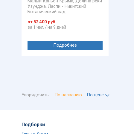
Малый Каньон Крыма, Долина реки
Узунджа, Ласпи - Никитский
Ботанический сад
от 52 400 руб.
за 1 чел. / на 9 дней
Подробнее
Упорядочить:
По названию
По цене
Подборки
Туры в Крым