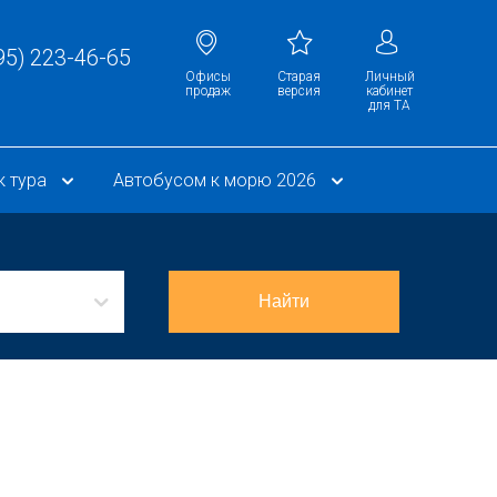
95) 223-46-65
Офисы
Cтарая
Личный
продаж
версия
кабинет
для ТА
к тура
Автобусом к морю 2026
Найти