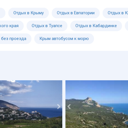
е
Отдых в Крыму
Отдых в Евпатории
Отдых в 
кого края
Отдых в Туапсе
Отдых в Кабардинке
 без проезда
Крым автобусом к морю