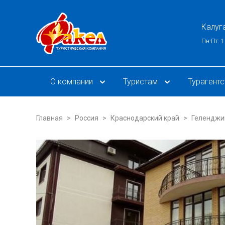
Калуг
Пн-Пт: 1
О компании
Туристам
Турагент
Главная
Россия
Краснодарский край
Геленджи