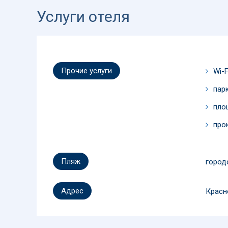
Услуги отеля
Прочие услуги
Wi-F
пар
пло
про
Пляж
город
Адрес
Красно