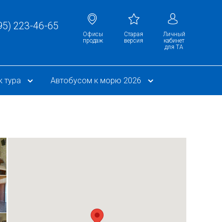
95) 223-46-65
Офисы
Cтарая
Личный
продаж
версия
кабинет
для ТА
к тура
Автобусом к морю 2026