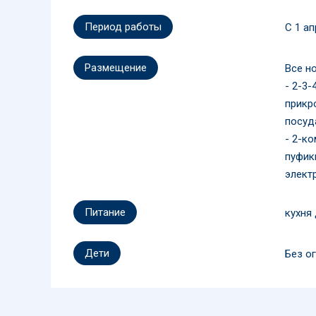
Период работы
C 1 ап
Размещение
Все н
- 2-3-
прикр
посуд
- 2-ко
пуфик
элект
Питание
кухня
Дети
Без о