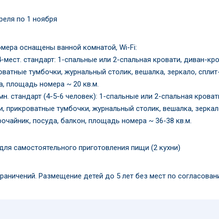
реля по 1 ноября
омера оснащены ванной комнатой, Wi-Fi:
4-мест. стандарт: 1-спальные или 2-спальная кровати, диван-кро
оватные тумбочки, журнальный столик, вешалка, зеркало, сплит-
а, площадь номера ~ 20 кв.м.
мн. стандарт (4-5-6 человек): 1-спальные или 2-cпальная кроват
и, прикроватные тумбочки, журнальный столик, вешалка, зеркало
рочайник, посуда, балкон, площадь номера ~ 36-38 кв.м.
 для самостоятельного приготовления пищи (2 кухни)
граничений. Размещение детей до 5 лет без мест по согласова