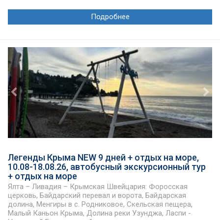
Подробнее
Легенды Крыма NEW 9 дней + отдых на море,
10.08-18.08.26, автобусный экскурсионный тур
+ отдых на море
Ялта – Ливадия – Крымская Швейцария: Форосская
церковь, Байдарский перевал и ворота, Байдарская
долина, Менгиры в с. Родниковое, Скельская пещера,
Малый Каньон Крыма, Долина реки Узунджа, Ласпи -