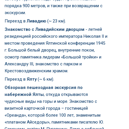
порядка 900 метров, и также при возвращении с
экскурсии.
Переезд в
Ливадию
(~ 23 км).
Знакомство с Ливадийским дворцом
- летней
резиденцией российского императора Николая II и
местом проведения Ялтинской конференции 1945
г: Большой белый дворец, внутренние покои,
осмотр памятника лидерам «Большой тройки» и
Александру III, знакомство с парком и
Крестовоздвиженским храмом.
Переезд в
Ялту
(~ 6 км).
Обзорная пешеходная экскурсия по
набережной Ялты
, откуда открываются
чудесные виды на горы и море. Знакомство с
визитной карточкой города – гостиницей
«Ореанда», которой более 100 лет, знаменитым
«платаном Айседоры», памятниками писателю Ю.
Семеному, актёру М. Пуговкину, Даме с собачкой,