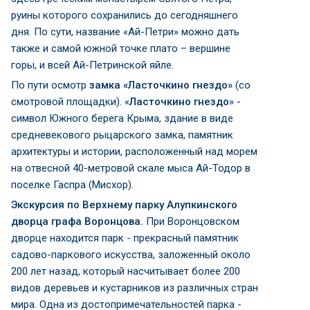
руины которого сохранились до сегодняшнего
дня. По сути, название «Ай-Петри» можно дать
также и самой южной точке плато – вершине
горы, и всей Ай-Петринской яйле.
По пути осмотр
замка «Ласточкино гнездо»
(со
смотровой площадки). «
Ласточкино гнездо
» -
символ Южного берега Крыма, здание в виде
средневекового рыцарского замка, памятник
архитектуры и истории, расположенный над морем
на отвесной 40-метровой скале мыса Ай-Тодор в
поселке Гаспра (Мисхор).
Экскурсия по Верхнему парку Алупкинского
дворца графа Воронцова.
При Воронцовском
дворце находится парк - прекрасный памятник
садово-паркового искусства, заложенный около
200 лет назад, который насчитывает более 200
видов деревьев и кустарников из различных стран
мира. Одна из достопримечательностей парка -