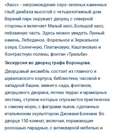
«Хаос» - нагромождение серо-зеленых каменных
глыб диабаза высотой с четырехэтажный дом.
Верхний парк окружает дворец с северной
стороны и включает Малый хаос, Большой хаос,
пейзажную часть. Здесь можно увидеть Лунный
камень, Лебединое, Форельное и Зеркальное
озера, Солнечную, Платановую, Каштановую и
Контрастную поляны, фонтан «Трильби».
Экскурсия во дворец графа Воронцова.
Дворцовый ансамбль состоит из главного и
шуваловского корпуса, библиотеки, часовой и
западной башни, зимнего сада, фонтанов,
дворцового дворика, летних террас и мраморных
лестниц, ступени которых спускаются практически
к самому морю, с фигурами львов, сделанных
итальянским скульптором Джовани Боннани. Во
дворце 150 комнат, включая, поражающие
роскошью парадные, с антикварной мебелью и