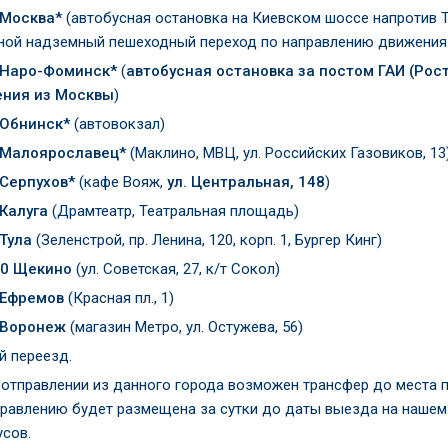
 Москва*
(автобусная остановка на Киевском шоссе напротив ТЦ
тной надземный пешеходный переход по направлению движения
 Наро-Фоминск*
(
автобусная остановка за постом ГАИ (Рос
ния из Москвы
)
 Обнинск*
(автовокзал)
 Малоярославец*
(Маклино, МВЦ, ул. Российских Газовиков, 13
 Серпухов*
(кафе Вояж,
ул. Центральная, 148
)
 Калуга
(Драмтеатр, Театральная площадь)
 Тула
(Зеленстрой, пр. Ленина, 120, корп. 1, Бургер Кинг)
10 Щекино
(ул. Советская, 27, к/т Сокол)
 Ефремов
(Красная пл., 1)
 Воронеж
(магазин Метро, ул. Остужева, 56)
й переезд.
 отправлении из данного города возможен трансфер до места 
правлению будет размещена за сутки до даты выезда на нашем
усов.