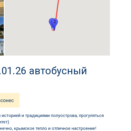
4
2
3
5
.01.26 автобусный
рсонес
 историей и традициями полуострова, прогуляться
тет).
нечно, крымское тепло и отличное настроение!