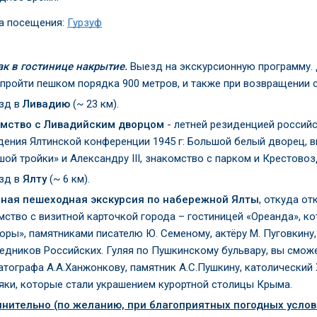
а посещения:
Гурзуф
ак в гостинице накрытие.
Выезд на экскурсионную программу. 
 пройти пешком порядка 900 метров, и также при возвращении с
зд в
Ливадию
(~ 23 км).
мство с Ливадийским дворцом
- летней резиденцией российс
дения Ялтинской конференции 1945 г: Большой белый дворец, в
шой тройки» и Александру III, знакомство с парком и Крестово
зд в
Ялту
(~ 6 км).
ная пешеходная экскурсия по набережной Ялты
, откуда о
мство с визитной карточкой города – гостиницей «Ореанда», ко
оры», памятниками писателю Ю. Семеному, актёру М. Пуговкину
едников Российских. Гуляя по Пушкинскому бульвару, вы сможе
атографа А.А.Ханжонкову, памятник А.С.Пушкину, католически
яки, которые стали украшением курортной столицы Крыма.
нительно (по желанию, при благоприятных погодных услови