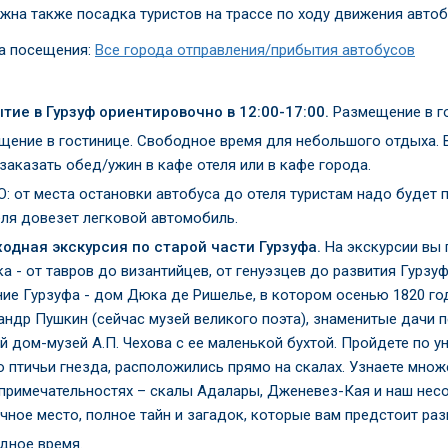
жна также посадка туристов на трассе по ходу движения автоб
а посещения:
Все города отправления/прибытия автобусов
тие в Гурзуф ориентировочно в 12:00-17:00.
Размещение в г
щение в гостинице. Свободное время для небольшого отдыха. В
заказать обед/ужин в кафе отеля или в кафе города.
: от места остановки автобуса до отеля туристам надо будет п
еля довезет легковой автомобиль.
одная экскурсия по старой части Гурзуфа.
На экскурсии вы 
а - от тавров до византийцев, от генуэзцев до развития Гурзу
ние Гурзуфа - дом Дюка де Ришелье, в котором осенью 1820 г
андр Пушкин (сейчас музей великого поэта), знаменитые дачи п
й дом-музей А.П. Чехова с ее маленькой бухтой. Пройдете по у
о птичьи гнезда, расположились прямо на скалах. Узнаете множ
примечательностях – скалы Адалары, Дженевез-Кая и наш несос
чное место, полное тайн и загадок, которые вам предстоит раз
дное время.