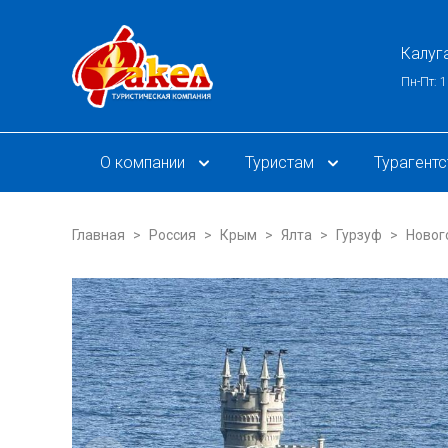
Калуг
Пн-Пт: 1
О компании
Туристам
Турагент
Главная
Россия
Крым
Ялта
Гурзуф
Новог