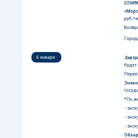
стоим
«Морс
руб./ч
Возвра
Город
6 января
Завтр
будет
Переез
Знако
госуда
*По же
- экск
- экск
- экск
Обзор