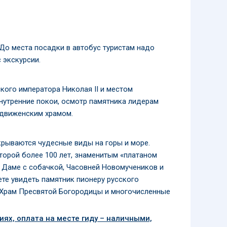
До места посадки в автобус туристам надо
 экскурсии.
кого императора Николая II и местом
нутренние покои, осмотр памятника лидерам
здвиженским храмом.
ткрываются чудесные виды на горы и море.
торой более 100 лет, знаменитым «платаном
, Даме с собачкой, Часовней Новомучеников и
те увидеть памятник пионеру русского
й Храм Пресвятой Богородицы и многочисленные
ях, оплата на месте гиду – наличными,