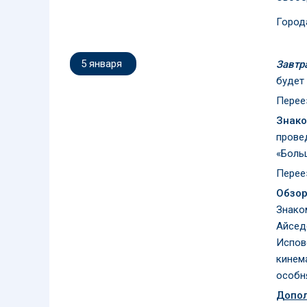
Город
5 января
Завтр
будет
Перее
Знако
прове
«Боль
Перее
Обзор
Знако
Айсед
Испов
кинем
особн
Допол