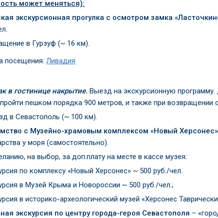
ость может меняться):
кая экскурсионная прогулка с осмотром замка «Ласточкино
ел.
щение в Гурзуф (~ 16 км).
а посещения:
Ливадия
ак в гостинице накрытие.
Выезд на экскурсионную программу. 
 пройти пешком порядка 900 метров, и также при возвращении с
д в Севастополь (~ 100 км).
мство с Музейно-храмовым комплексом «Новый Херсонес»
рства у моря (самостоятельно).
ланию, на выбор, за доп.плату на месте в кассе музея:
урсия по комплексу «Новый Херсонес» ~ 500 руб./чел.
урсия в Музей Крыма и Новороссии ~ 500 руб./чел.;
урсия в историко-археологический музей «Херсонес Таврический
ная экскурсия по центру города-героя Севастополя
– «горо