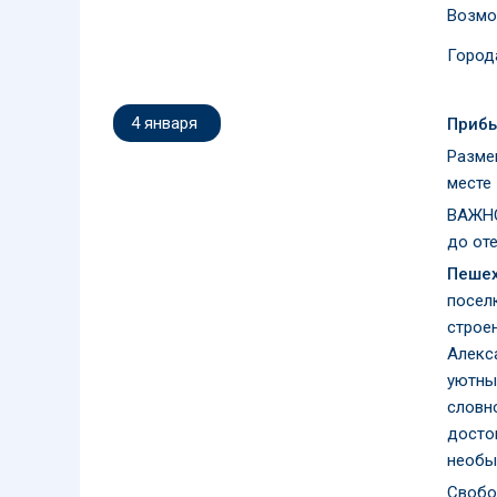
Возмо
Город
4 января
Прибы
Разме
месте 
ВАЖНО
до от
Пешех
поселк
строе
Алекс
уютны
словн
досто
необы
Свобо