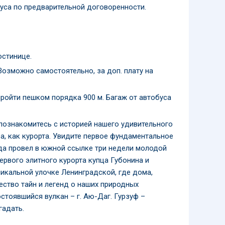
уса по предварительной договоренности.
остинице.
озможно самостоятельно, за доп. плату на
ройти пешком порядка 900 м. Багаж от автобуса
познакомитесь с историей нашего удивительного
фа, как курорта. Увидите первое фундаментальное
ода провел в южной ссылке три недели молодой
ервого элитного курорта купца Губонина и
никальной улочке Ленинградской, где дома,
ество тайн и легенд о наших природных
тоявшийся вулкан – г. Аю-Даг. Гурзуф –
гадать.