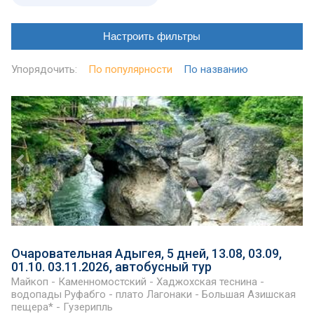
Настроить фильтры
Упорядочить:
По популярности
По названию
Очаровательная Адыгея, 5 дней, 13.08, 03.09,
01.10. 03.11.2026, автобусный тур
Майкоп - Каменномостский - Хаджохская теснина -
водопады Руфабго - плато Лагонаки - Большая Азишская
пещера* - Гузерипль