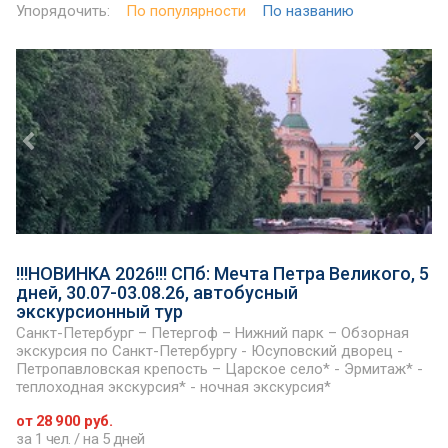
Упорядочить:
По популярности
По названию
!!!НОВИНКА 2026!!! СПб: Мечта Петра Великого, 5
дней, 30.07-03.08.26, автобусный
экскурсионный тур
Санкт-Петербург – Петергоф – Нижний парк – Обзорная
экскурсия по Санкт-Петербургу - Юсуповский дворец -
Петропавловская крепость – Царское село* - Эрмитаж* -
теплоходная экскурсия* - ночная экскурсия*
от 28 900 руб.
за 1 чел. / на 5 дней