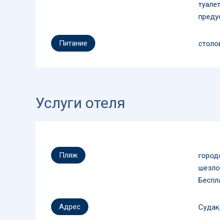
туалет
преду
Питание
столо
Услуги отеля
Пляж
город
шезло
Беспла
Адрес
Судак,