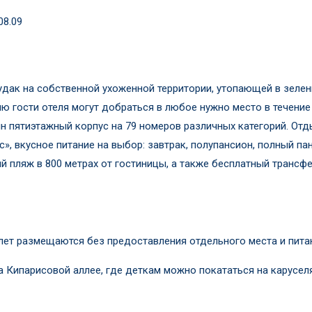
 08.09
удак на собственной ухоженной территории, утопающей в зеле
 гости отеля могут добраться в любое нужно место в течение п
дин пятиэтажный корпус на 79 номеров различных категорий. О
», вкусное питание на выбор: завтрак, полупансион, полный па
ый пляж в 800 метрах от гостиницы, а также бесплатный трансф
 лет размещаются без предоставления отдельного места и пита
а Кипарисовой аллее, где деткам можно покататься на каруселя