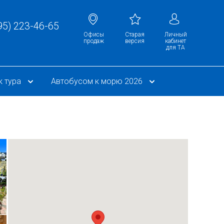
95) 223-46-65
Офисы
Cтарая
Личный
продаж
версия
кабинет
для ТА
к тура
Автобусом к морю 2026