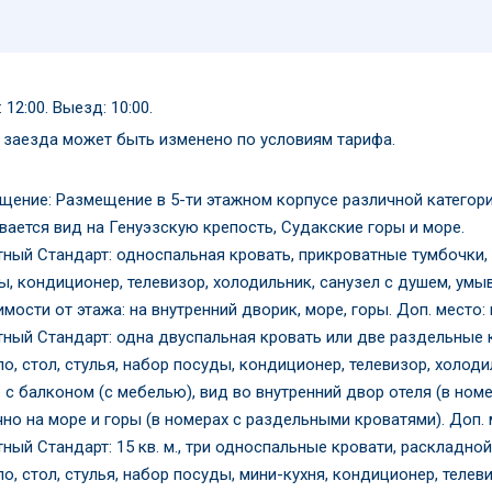
 12:00. Выезд: 10:00.
 заезда может быть изменено по условиям тарифа.
щение: Размещение в 5-ти этажном корпусе различной категори
вается вид на Генуэзскую крепость, Судакские горы и море.
тный Стандарт: односпальная кровать, прикроватные тумбочки, ш
ы, кондиционер, телевизор, холодильник, санузел с душем, умыв
мости от этажа: на внутренний дворик, море, горы. Доп. место:
тный Стандарт: одна двуспальная кровать или две раздельные 
о, стол, стулья, набор посуды, кондиционер, телевизор, холоди
 с балконом (с мебелью), вид во внутренний двор отеля (в номе
чно на море и горы (в номерах с раздельными кроватями). Доп. 
тный Стандарт: 15 кв. м., три односпальные кровати, раскладно
о, стол, стулья, набор посуды, мини-кухня, кондиционер, телев