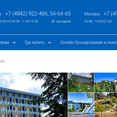
+7 (4842) 922-466, 54-64-65
+7 (4
а
Москва
0:00-19:00 Сб: 11:00-16:00
Вс: выходной
Пн-Вс: 10:00-22:00
ствам
Где купить
Онлайн бронирование и поис
026