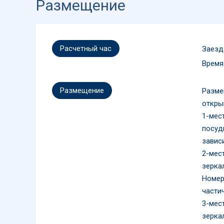
Размещение
Расчетный час
Заезд:
Время
Размещение
Разме
откры
1-мес
посуд
зависи
2-мес
зеркал
Номер
части
3-мес
зеркал