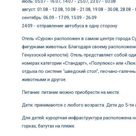
июль: 05.07 - 16.07, 14.07 - 25.07, 23.07 - 03.08
август: 01.08 - 12.08, 10.08 - 21.08, 19.08 - 30.08, 28.08 -
сентябрь: 06.09 - 17.09, 15.09 - 26.09
24.09 - отправление автобуса в одну сторону
Отель «Сурож» расположен в самом центре города С
фигурками животных. Благодаря своему расположению
Генуэзской крепости). Отель представляет собой о
номерах категории «Стандарт», «Полулюкс» или «Люкс
отдыха по системе "шведский стол", песчано-галечн
животными и другое.
Питание: питание можно приобрести на месте.
Дети: принимаются с любого возраста. Дети до 5-ти
Для детей: курортная инфраструктура расположена н
горках, батутах на пляже.