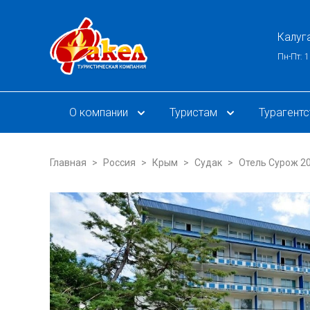
Калуг
Пн-Пт: 1
О компании
Туристам
Турагент
Главная
Россия
Крым
Судак
Отель Сурож 2