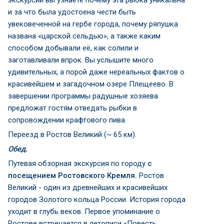
экскурсии вы узнаете почему эта рыбка уникальна
и за что была удостоена чести быть
увековеченной на гербе города, почему ряпушка
названа «царской сельдью», а также каким
способом добывали её, как солили и
заготавливали впрок. Вы услышите много
удивительных, а порой даже нереальных фактов о
красивейшем и загадочном озере Плещеево. В
завершении программы радушные хозяева
предложат гостям отведать рыбки в
сопровождении крафтового пива.
Переезд в Ростов Великий (~ 65 км).
Обед.
Путевая обзорная экскурсия по городу
с
посещением Ростовского Кремля.
Ростов
Великий - один из древнейших и красивейших
городов Золотого кольца России. История города
уходит в глубь веков. Первое упоминание о
Ростове встречается в летописи «Повесть