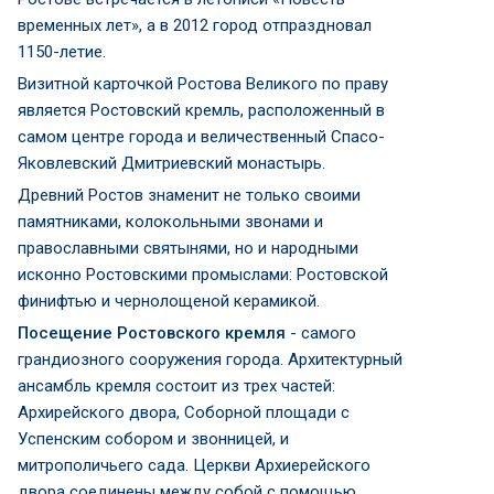
временных лет», а в 2012 город отпраздновал
1150-летие.
Визитной карточкой Ростова Великого по праву
является Ростовский кремль, расположенный в
самом центре города и величественный Спасо-
Яковлевский Дмитриевский монастырь.
Древний Ростов знаменит не только своими
памятниками, колокольными звонами и
православными святынями, но и народными
исконно Ростовскими промыслами: Ростовской
финифтью и чернолощеной керамикой.
Посещение Ростовского кремля
- самого
грандиозного сооружения города. Архитектурный
ансамбль кремля состоит из трех частей:
Архирейского двора, Соборной площади с
Успенским собором и звонницей, и
митрополичьего сада. Церкви Архиерейского
двора соединены между собой с помощью