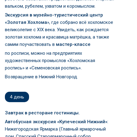
вальком, рубелем, ухватом и коромыслом.
Экскурсия в музейно-туристический центр
«Золотая Хохлома
», где собрано всё хохломское
великолепие с XIX века. Увидеть, как рождается
золотая хохлома и красавица матрёшка, а также
самим поучаствовать в
мастер-классе
по росписи, можно на предприятиях
художественных промыслов «Хохломская
роспись» и «Семеновская роспись».
Возвращение в Нижний Новгород.
4
день
Завтрак в ресторане гостиницы.
Автобусная экскурсия «Купеческий Нижний»
:
Нижегородская Ярмарка (Главный ярмарочный
дом, Спасский Староярмарочный собор,